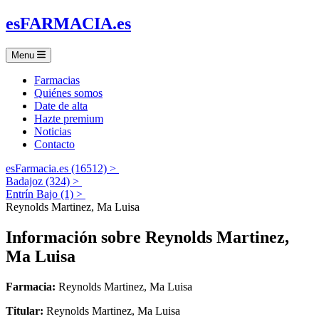
es
FARMACIA
.es
Menu
Farmacias
Quiénes somos
Date de alta
Hazte premium
Noticias
Contacto
esFarmacia.es (16512) >
Badajoz (324) >
Entrín Bajo (1) >
Reynolds Martinez, Ma Luisa
Información sobre
Reynolds Martinez,
Ma Luisa
Farmacia:
Reynolds Martinez, Ma Luisa
Titular:
Reynolds Martinez, Ma Luisa