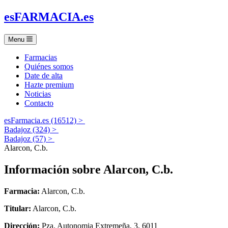
es
FARMACIA
.es
Menu
Farmacias
Quiénes somos
Date de alta
Hazte premium
Noticias
Contacto
esFarmacia.es (16512) >
Badajoz (324) >
Badajoz (57) >
Alarcon, C.b.
Información sobre
Alarcon, C.b.
Farmacia:
Alarcon, C.b.
Titular:
Alarcon, C.b.
Dirección:
Pza. Autonomia Extremeña, 3, 6011