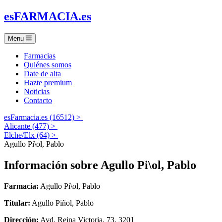
es
FARMACIA
.es
Menu
Farmacias
Quiénes somos
Date de alta
Hazte premium
Noticias
Contacto
esFarmacia.es (16512) >
Alicante (477) >
Elche/Elx (64) >
Agullo Pi\ol, Pablo
Información sobre
Agullo Pi\ol, Pablo
Farmacia:
Agullo Pi\ol, Pablo
Titular:
Agullo Piñol, Pablo
Dirección:
Avd. Reina Victoria, 73, 3201