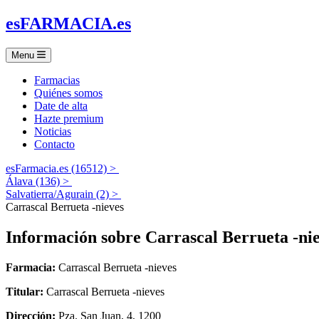
es
FARMACIA
.es
Menu
Farmacias
Quiénes somos
Date de alta
Hazte premium
Noticias
Contacto
esFarmacia.es (16512) >
Álava (136) >
Salvatierra/Agurain (2) >
Carrascal Berrueta -nieves
Información sobre
Carrascal Berrueta -ni
Farmacia:
Carrascal Berrueta -nieves
Titular:
Carrascal Berrueta -nieves
Dirección:
Pza. San Juan, 4, 1200